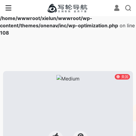
Warning
: Array to string conversion in
/home/wwwroot/xielun/wwwroot/wp-
content/themes/onenav/inc/wp-optimization.php
on line
108
美国