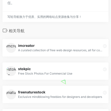
任。
写轮导航致力于优质、实用的网络站点资源收集与分享！
相关导航
imcreator
A curated collection of free web design resources, all for commercial use.
stokpic
Free Stock Photos For Commercial Use
freenaturestock
Exclusive mindblowing freebies for designers and developers