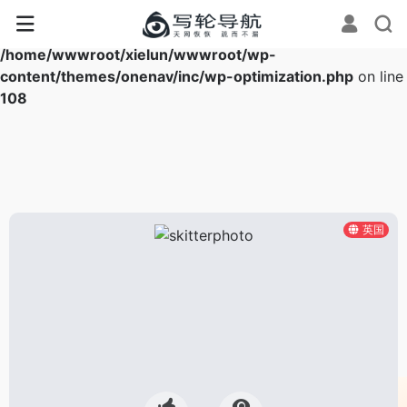
Warning
: Array to string conversion in
/home/wwwroot/xielun/wwwroot/wp-
content/themes/onenav/inc/wp-optimization.php
on line
108
英国