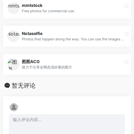
mmtstock
Free photos for commercial use
Notaselfie
Photos that happen along the way. You can use the images anyway you like. Have fun!
图图ACG
致力于分享全网高清好看的图片
暂无评论