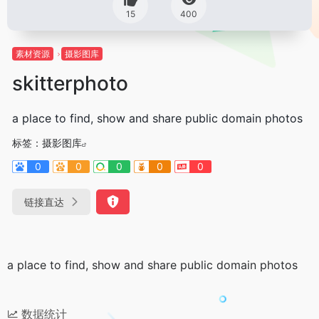
15
400
素材资源
摄影图库
skitterphoto
a place to find, show and share public domain photos
标签：
摄影图库
0
0
0
0
0
链接直达
a place to find, show and share public domain photos
数据统计