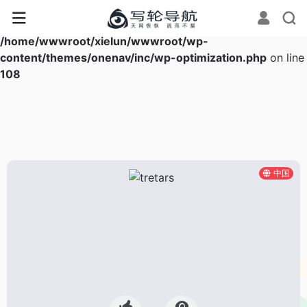
Warning
: Array to string conversion in
/home/wwwroot/xielun/wwwroot/wp-
content/themes/onenav/inc/wp-optimization.php
on line
108
中国