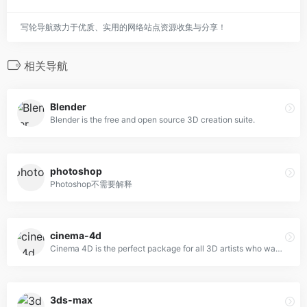
写轮导航致力于优质、实用的网络站点资源收集与分享！
相关导航
Blender
Blender is the free and open source 3D creation suite.
photoshop
Photoshop不需要解释
cinema-4d
Cinema 4D is the perfect package for all 3D artists who want to achieve breathtaking results fast and hassle-free.
3ds-max