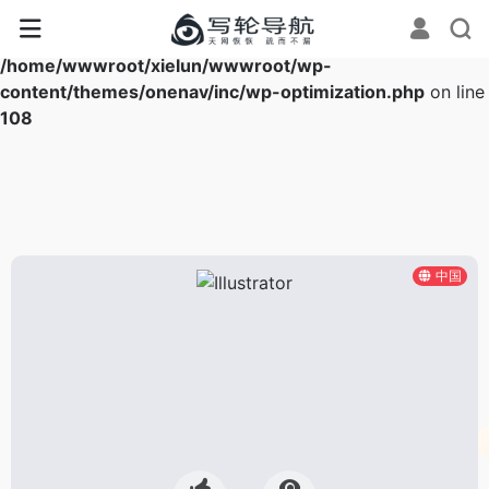
Warning
: Array to string conversion in
/home/wwwroot/xielun/wwwroot/wp-
content/themes/onenav/inc/wp-optimization.php
on line
108
中国