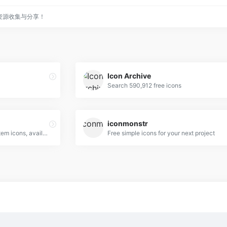
资源收集与分享！
Icon Archive
Search 590,912 free icons
iconmonstr
Access over 900 material system icons, available in a variety of sizes and densities, and as a web font.
Free simple icons for your next project