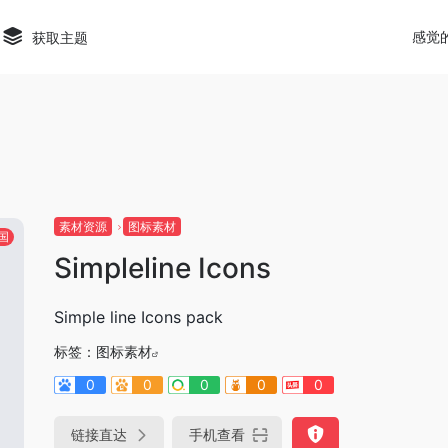
elun/wwwroot/wp-content/themes/onenav/inc/wp-optim
感觉
获取主题
素材资源
图标素材
国
Simpleline Icons
Simple line Icons pack
标签：
图标素材
0
0
0
0
0
链接直达
手机查看