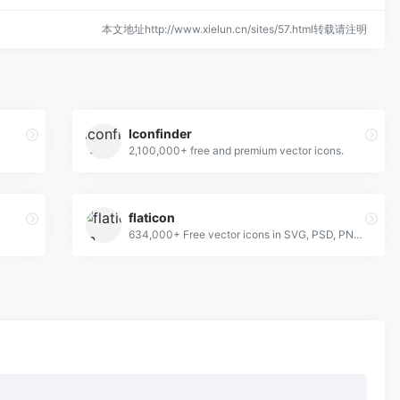
本文地址http://www.xielun.cn/sites/57.html转载请注明
Iconfinder
2,100,000+ free and premium vector icons.
flaticon
634,000+ Free vector icons in SVG, PSD, PNG, EPS format or as ICON FONT.