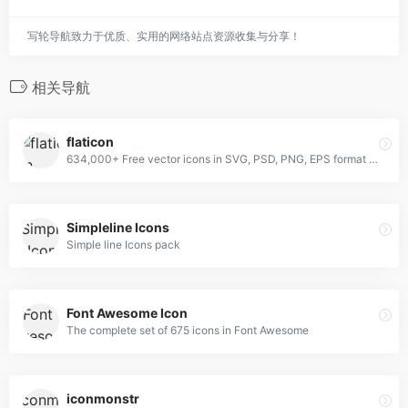
写轮导航致力于优质、实用的网络站点资源收集与分享！
相关导航
flaticon
634,000+ Free vector icons in SVG, PSD, PNG, EPS format or as ICON FONT.
Simpleline Icons
Simple line Icons pack
Font Awesome Icon
The complete set of 675 icons in Font Awesome
iconmonstr