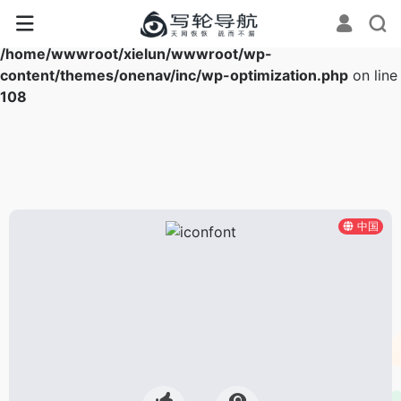
Warning
: Array to string conversion in
/home/wwwroot/xielun/wwwroot/wp-
content/themes/onenav/inc/wp-optimization.php
on line
108
中国